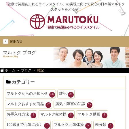
「健康で笑顔あふれるライフスタイル」の実現に向けて安心の日本製マルトク
ステッキをどうぞ
MENU
マルトク ブログ
Marutoku Blog
ホーム
ブログ
雑記
カテゴリー
マルトクからのお知らせ
雑記
139
27
マルトクおすすめ商品
病気・障害の知識
27
15
お手入れ方法
マルトク杖体操
マルトク動画
9
8
8
100歳まで元気に歩く
マルトク元気体操
未分類
7
5
4