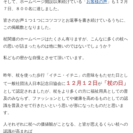
そして、ホームページ開設以来続けている「
お客様の声
」も１２月
７日、８００名に達しました。
皆さのお声１つ１つにコツコツとお返事を書き続けているうちに、
この掲載数となりました。
杖関連のホームページはたくさん有りますが、こんなに多くの杖へ
の思いが詰まったものは他に無いのではないでしょうか？
私どもの密かな自慢とさせて頂いています。
昨年、杖を使った歩行「イチニ・イチニ」の意味をもたせた日とし
１２月１２日
「杖の日」
て一般社団法人日本記念日協会に
が
として認定されましたが、杖をより多くの方に福祉用具としての普
及のみならず、ファッションとしてや健康を高めるものとしての認
識を普及させて行きたいという思いが形になったものだと思いま
す。
人それぞれに杖への価値観がことなる、と皆が思えるくらい杖への
認識が高まれば