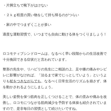
・片脚立ちで靴下がはけない
・２ｋｇ程度の買い物をして持ち帰るのがつらい
・家の中でつまずくことが多い
適度な運動習慣で、いつまでも自由に動ける体をつくりましょう！
ロコモティブシンドロームは、なるべく早い段階からの生活改善で
十分挽回できる症状だと言われています。
整形の先生や、リハビリの先生にご相談の上、足や膝の痛みやシビ
レに影響がなければ、「治るまで家でじっとしていよう」というよ
りも
杖をつきながらでも
、なるべく日常生活のリズムを崩さず、体
を動かされるようにしましょう。
美しい姿勢を保つ筋肉を正しくつけることで、体の歪みや痛みを改
善し、ロコモにつながる筋肉減少を予防する体操も紹介されていま
すので、是非毎日の習慣として続けたいですね。