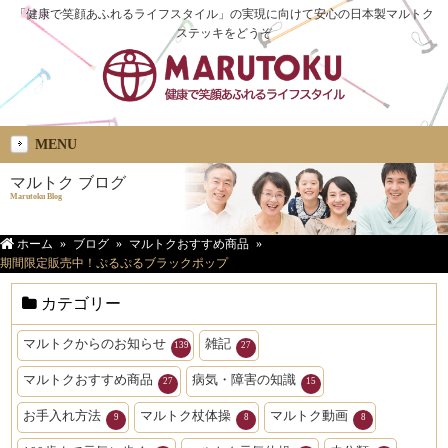
「健康で笑顔あふれるライフスタイル」の実現に向けて安心の日本製マルトク
ステッキをどうぞ
MENU
マルトク ブログ
Marutoku Blog
ホーム
ブログ
マルトクおすすめ商品
期間限定販売中！ぷるぷるブラックポップ
カテゴリー
マルトクからのお知らせ
雑記
139
27
マルトクおすすめ商品
病気・障害の知識
27
15
お手入れ方法
マルトク杖体操
マルトク動画
9
8
8