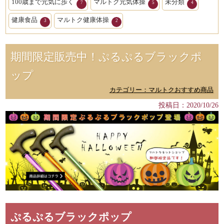
100歳まで元気に歩く
マルトク元気体操
未分類
7
5
4
健康食品
マルトク健康体操
3
2
期間限定販売中！ぷるぷるブラックポ
ップ
カテゴリー：マルトクおすすめ商品
投稿日：2020/10/26
ぷるぷるブラックポップ