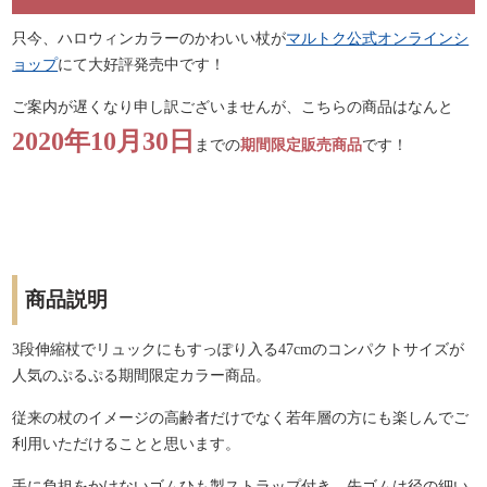
只今、ハロウィンカラーのかわいい杖が
マルトク公式オンラインシ
ョップ
にて大好評発売中です！
ご案内が遅くなり申し訳ございませんが、こちらの商品はなんと
2020年10月30日
までの
期間限定販売商品
です！
商品説明
3段伸縮杖でリュックにもすっぽり入る47cmのコンパクトサイズが
人気のぷるぷる期間限定カラー商品。
従来の杖のイメージの高齢者だけでなく若年層の方にも楽しんでご
利用いただけることと思います。
手に負担をかけないゴムひも製ストラップ付き、先ゴムは径の細い