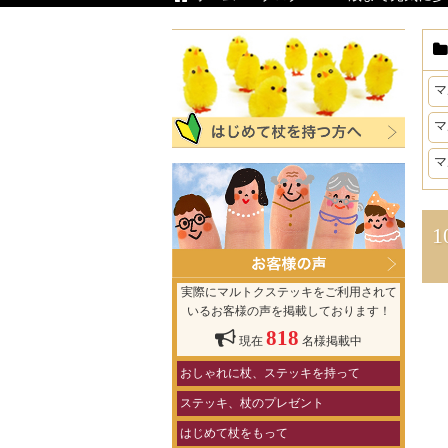
マ
マ
マ
実際にマルトクステッキをご利用されて
いるお客様の声を掲載しております！
818
現在
名様掲載中
おしゃれに杖、ステッキを持って
ステッキ、杖のプレゼント
はじめて杖をもって