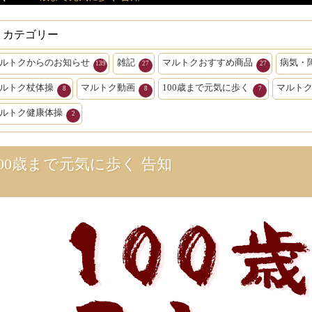
カテゴリー
ルトクからのお知らせ
雑記
マルトクおすすめ商品
病気・
139
27
27
ルトク杖体操
マルトク動画
100歳まで元気に歩く
マルト
8
8
7
ルトク健康体操
2
100歳まで元気に歩く 告知