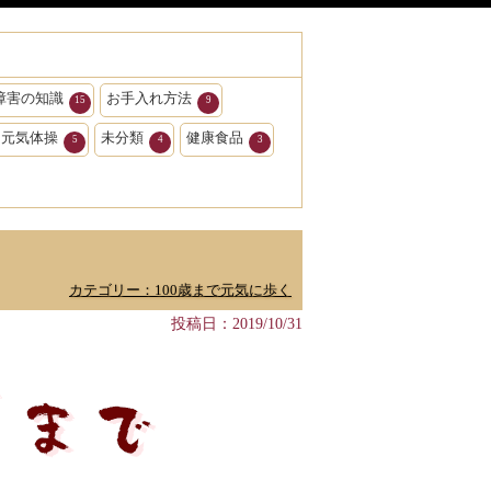
障害の知識
お手入れ方法
15
9
ク元気体操
未分類
健康食品
5
4
3
カテゴリー：100歳まで元気に歩く
投稿日：2019/10/31