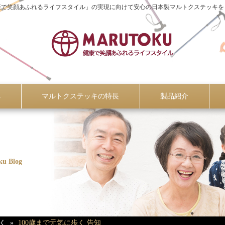
康で笑顔あふれるライフスタイル」の実現に向けて安心の日本製マルトクステッキを
へ
マルトクステッキの特長
製品紹介
ku Blog
く
100歳まで元気に歩く 告知