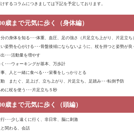
届けするコラムにつきましては下記を予定しております。
00
歳まで元気に歩く（身体編）
自分の身体を知る･･･体重、血圧、足の強さ（片足立ち上がり、片足立ち
良い姿勢を心がける･･･骨盤後傾にならないように、杖を持つと姿勢が良
外出･･･活動量を増やす
歩く･･･ウォーキングが基本、万歩計
食事、人と一緒に食べる･･･栄養をしっかりとる
運動 またぐ、足上げ、立ち上がり、片足立ち、足踏み･･･転倒予防
早めに杖を使う･･･片足立ち５秒
00
歳まで元気に歩く（頭編）
旅行･･･少し遠くに行く、非日常、脳に刺激
人と関わる、会話