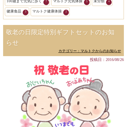
100歳まで元気に歩く
マルトク元気体操
未分類
7
5
4
健康食品
マルトク健康体操
3
2
敬老の日限定特別ギフトセットのお知
らせ
カテゴリー：マルトクからのお知らせ
投稿日：2016/08/26