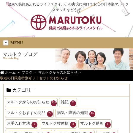
「健康で笑顔あふれるライフスタイル」の実現に向けて安心の日本製マルトク
ステッキをどうぞ
MENU
マルトク ブログ
Marutoku Blog
ホーム
ブログ
マルトクからのお知らせ
敬老の日限定特別ギフトセットのお知らせ
カテゴリー
マルトクからのお知らせ
雑記
139
27
マルトクおすすめ商品
病気・障害の知識
27
15
お手入れ方法
マルトク杖体操
マルトク動画
9
8
8