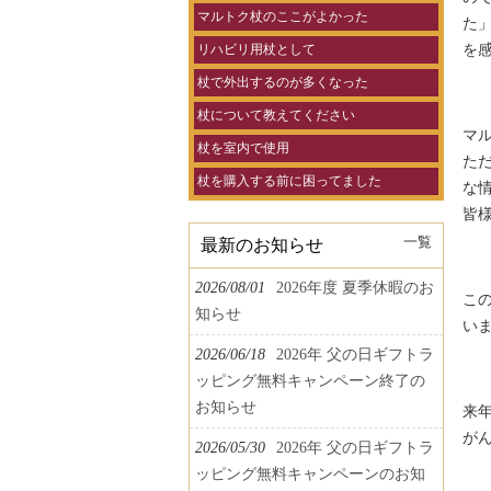
マルトク杖のここがよかった
た
を
リハビリ用杖として
杖で外出するのが多くなった
杖について教えてください
マ
杖を室内で使用
た
杖を購入する前に困ってました
な
皆
一覧
最新のお知らせ
2026/08/01
2026年度 夏季休暇のお
こ
知らせ
い
2026/06/18
2026年 父の日ギフトラ
ッピング無料キャンペーン終了の
お知らせ
来
が
2026/05/30
2026年 父の日ギフトラ
ッピング無料キャンペーンのお知