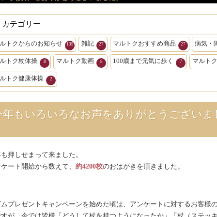
カテゴリー
ルトクからのお知らせ
雑記
マルトクおすすめ商品
病気・
139
27
27
ルトク杖体操
マルトク動画
100歳まで元気に歩く
マルト
8
8
7
ルトク健康体操
2
今年もいろいろなお声をありがとうございま
年も押しせまって来ました。
ンケート開始から数えて、
約4200枚
のおはがきを頂きました。
ゴムプレゼントキャンペーンを始めた頃は、アンケートに対するお客様
ですが、今では皆様「どうして杖を持つようになったか」「杖（ステッ