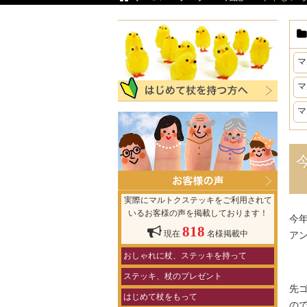
マ
マ
マ
実際にマルトクステッキをご利用されて
いるお客様の声を掲載しております！
今
818
現在
名様掲載中
ア
おしゃれに杖、ステッキを持って
ステッキ、杖のプレゼント
先
はじめて杖をもって
の