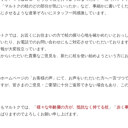
」「マルトクの杖のどの部分が気にいったか」など、事細かに書いてく
感じさせるような達筆ぞろいにスタッフ一同感激しています。
ルトクでは、お近くにお住まいの方で杖の握り心地を確かめたいとおっ
だいたり、お電話でのお問い合わせにもご対応させていただいておりま
情報が大変役立っています。
様からいただいた貴重なご意見を、新たに杖を使い始めようという方に
のホームページの「お客様の声」にて、お声をいただいた方へ一言づつ
ますが、皆さまのご意見・ご要望に十分ご返答できない場合もあり、こ
年もマルトクでは、「
様々な年齢層の方が、抵抗なく持てる杖
」「
歩く
んばりますのでよろしくお願い申し上げます。