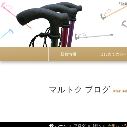
「健
新着情報
はじめての方
マルトク ブログ
Maruto
ホーム
ブログ
雑記
今年もい