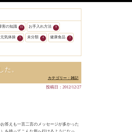
障害の知識
お手入れ方法
15
9
ク元気体操
未分類
健康食品
5
4
3
した。
カテゴリー：雑記
投稿日：2012/12/27
のお答えも一言二言のメッセージが多かった
キ）を持ってこんな所へ行けるようになっ