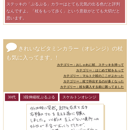
ステッキの「ぷるぷる」カラーはとても元気の出る色だと評判
なんですよ。「杖をもって歩く」という意欲がとても大切だと
思います。
きれいなビタミンカラー（オレンジ）の杖
も気に入ってます。!
カテゴリー：おしゃれに杖、ステッキを持って
カテゴリー：はじめて杖をもって
カテゴリー：マルトク杖のここがよかった
カテゴリー：杖で外出するのが多くなった
カテゴリー：杖を購入する前に困ってました
30代
3段伸縮杖ぷるぷる
スケルトンオレンジ