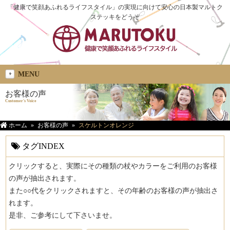
「健康で笑顔あふれるライフスタイル」の実現に向けて安心の日本製マルトク
ステッキをどうぞ
MENU
お客様の声
Customer's Voice
ホーム
お客様の声
スケルトンオレンジ
タグINDEX
クリックすると、実際にその種類の杖やカラーをご利用のお客様
の声が抽出されます。
また○○代をクリックされますと、その年齢のお客様の声が抽出さ
れます。
是非、ご参考にして下さいませ。