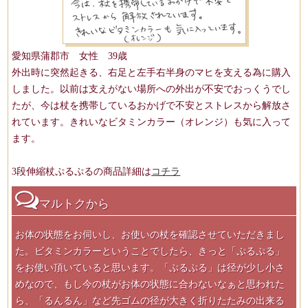
愛知県蒲郡市 女性 39歳
外出時に突然起きる、右足と左手右半身のマヒを支える為に購入
しました。以前は支えがない場所への外出が不安でおっくうでし
たが、今は杖を携帯しているおかげで不安とストレスから解放さ
れています。きれいなビタミンカラー（オレンジ）も気に入って
ます。
3段伸縮杖ぷるぷるの商品詳細は
コチラ
マルトクから
お体の状態をお伺いし、お使いの杖を確認させていただきまし
た。ビタミンカラーということでしたら、きっと「ぷるぷる」
をお使い頂いていると思います。「ぷるぷる」は径が少し小さ
めなので、もし今の杖がお体の状態に合わないなぁと思われた
ら、「るんるん」など先ゴムの径が大きく折りたたみの出来る