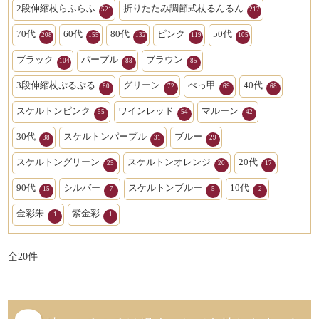
2段伸縮杖らふらふ
折りたたみ調節式杖るんるん
521
217
70代
60代
80代
ピンク
50代
208
155
132
119
105
ブラック
パープル
ブラウン
104
88
85
3段伸縮杖ぷるぷる
グリーン
べっ甲
40代
80
72
69
68
スケルトンピンク
ワインレッド
マルーン
55
54
42
30代
スケルトンパープル
ブルー
38
31
29
スケルトングリーン
スケルトンオレンジ
20代
25
20
17
90代
シルバー
スケルトンブルー
10代
15
7
5
2
金彩朱
紫金彩
1
1
全
20
件