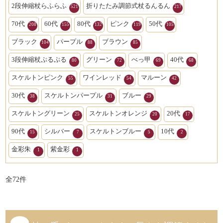
2段伸縮杖らふらふ
折りたたみ調節式杖るんるん
521
217
70代
60代
80代
ピンク
50代
208
155
132
119
105
ブラック
パープル
ブラウン
104
88
85
3段伸縮杖ぷるぷる
グリーン
べっ甲
40代
80
72
69
68
スケルトンピンク
ワインレッド
マルーン
55
54
42
30代
スケルトンパープル
ブルー
38
31
29
スケルトングリーン
スケルトンオレンジ
20代
25
20
17
90代
シルバー
スケルトンブルー
10代
15
7
5
2
金彩朱
紫金彩
1
1
全
72
件