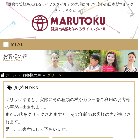
「健康で笑顔あふれるライフスタイル」の実現に向けて安心の日本製マルトク
ステッキをどうぞ
MENU
お客様の声
Customer's Voice
ホーム
お客様の声
グリーン
タグINDEX
クリックすると、実際にその種類の杖やカラーをご利用のお客様
の声が抽出されます。
また○○代をクリックされますと、その年齢のお客様の声が抽出さ
れます。
是非、ご参考にして下さいませ。