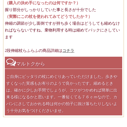
（購入の決め手になったのは何ですか？）
握り部分がしっかりしていた事と長さが十分でした
（実際にこの杖を使われてみてどうでしたか？）
伸縮の調節が少し面倒ですが持ち歩く場合はどうしても縮めなけ
ればならないですね。乗物利用する時は縮めてバックにさしてい
ます
2段伸縮杖らふらふの商品詳細は
コチラ
マルトクから
ご自身にピッタリの杖にめぐりあっていただけました。歩きや
すくなった実感もお有りのようで良かったです。縮めるとき
は、確かに少しお手間でしょうが、コツがつかめれば簡単に出
来る様になるかと思います。一番短くても７６ｃｍなので、カ
バンにさしておかれる時は何かの拍子に抜け落ちたりしないよ
う十分お気をつけくださいませ。