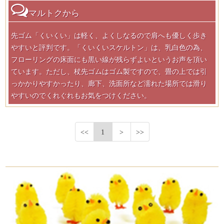
マルトクから
先ゴム「くいくい」は軽く、よくしなるので肩へも優しく歩き
やすいと評判です。「くいくいスケルトン」は、乳白色の為、
フローリングの床面にも黒い線が残らずよいというお声を頂い
ています。ただし、杖先ゴムはゴム製ですので、畳の上では引
っかかりやすかったり、廊下、洗面所など濡れた場所では滑り
やすいのでくれぐれもお気をつけください。
<<
1
>
>>