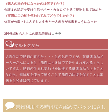
（購入の決め手になったのは何ですか？）
介護１の認定を受け生活サポートカタログを見て現物を見て決めた
（実際にこの杖を使われてみてどうでしたか？）
体重が分散され1人でも大丈夫と一人歩きが出来るようになった
2段伸縮杖らふらふの商品詳細は
コチラ
マルトクから
入院生活で筋肉が衰えた・・・とのお声ですが、某健康食品メ
ーカーさんによると「筋肉は４８日で半分生まれ変わる」らし
いですよ。筋肉の生まれ変わりを応援する健康食品もさること
ながら、毎日杖を使って動くことで筋肉の回復を促すことも出
来ると私達は信じています。
乗物利用する時は杖を縮めてバックにさし